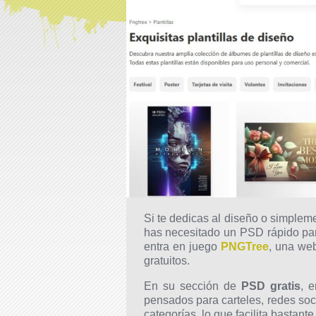
Si te dedicas al diseño o simplem
has necesitado un PSD rápido para
entra en juego
PNGTree
, una web
gratuitos.
En su sección de
PSD gratis
, 
pensados para carteles, redes soc
categorías, lo que facilita bastant