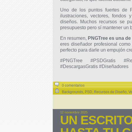
Uno de los puntos fuertes de 
ilustraciones, vectores, fondos
diseños. Muchos recursos se pue
presupuesto pero sí mantener un b
En resumen,
PNGTree es una de 
eres diseñador profesional como 
perfecto para darle un empujón crea
#PNGTree #PSDGratis #Rec
#DescargasGratis #Diseñadores
0 comentarios
Backgrounds
,
PSD
,
Recursos de Diseño
,
Ve
12 noviembre 2025
UN ESCRITO