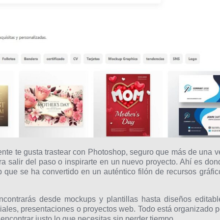
ente te gusta trastear con Photoshop, seguro que más de una v
 salir del paso o inspirarte en un nuevo proyecto. Ahí es don
 que se ha convertido en un auténtico filón de recursos gráfic
encontrarás desde mockups y plantillas hasta diseños editabl
iales, presentaciones o proyectos web. Todo está organizado p
e encontrar justo lo que necesitas sin perder tiempo.