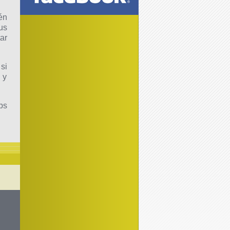
én
us
ar
 si
 y
ps