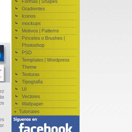
Formas | Shapes
Gradientes
Iconos
mockups
Motivos | Patterns
Pinceles o Brushes |
Photoshop
PSD
Templates | Wordpress
Theme
Texturas
Tipografía
UI
ez
Vectores
de
os
Wallpaper
Tutoriales
es
or