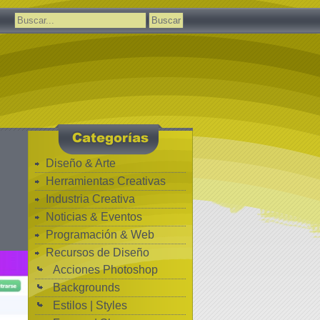
Buscar:
Diseño & Arte
Herramientas Creativas
Industria Creativa
Noticias & Eventos
Programación & Web
Recursos de Diseño
Acciones Photoshop
Backgrounds
Estilos | Styles