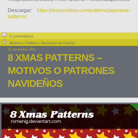
Descargar:
https://resourceboy.com/patterns/japanese-
patterns/
0 comentarios
Motivos | Patterns
,
Recursos de Diseño
21 noviembre 2011
8 XMAS PATTERNS –
MOTIVOS O PATRONES
NAVIDEÑOS