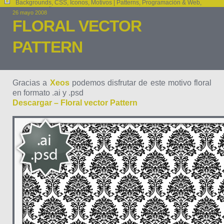
Backgrounds
,
CSS
,
Iconos
,
Motivos | Patterns
,
Programación & Web
,
Recursos de Diseño
,
Templates | Wordpress Theme
26 mayo 2008
FLORAL VECTOR
PATTERN
Gracias a
Xeos
podemos disfrutar de este motivo floral
en formato .ai y .psd
Descargar – Floral vector Pattern