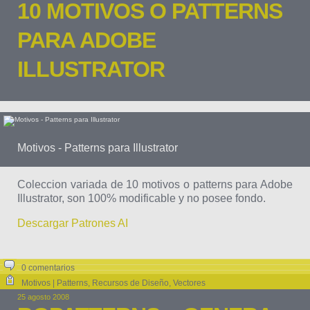
10 MOTIVOS O PATTERNS
PARA ADOBE
ILLUSTRATOR
Motivos - Patterns para Illustrator
Coleccion variada de 10 motivos o patterns para Adobe
Illustrator, son 100% modificable y no posee fondo.
Descargar Patrones AI
0 comentarios
Motivos | Patterns
,
Recursos de Diseño
,
Vectores
25 agosto 2008