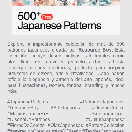
Explora la impresionante colección de más de 500
patrones japoneses creada por
Resource Boy
. Esta
selección incluye desde motivos tradicionales como
olas, flores de cerezo y geometrías clásicas hasta
reinterpretaciones modernas, perfecta para inspirar
proyectos de diseño, arte y creatividad. Cada patrón
refleja la elegancia y armonía del arte japonés, ideal
para ilustraciones, textiles, fondos, branding y mucho
más.
#JapanesePatterns #PatronesJaponeses
#ResourceBoy #ArteJapones #DiseñoGráfico
#MotivosJaponeses #ArteTradicional
#DiseñoDePatrones #CulturaJaponesa
#FloresDeCerezo #OlasJaponesas #PatternCollection
#InspiraciónCreativa #ArteYDiseño #TextilesJaponeses