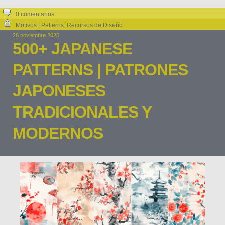
0 comentarios
Motivos | Patterns
,
Recursos de Diseño
28 noviembre 2025
500+ JAPANESE
PATTERNS | PATRONES
JAPONESES
TRADICIONALES Y
MODERNOS