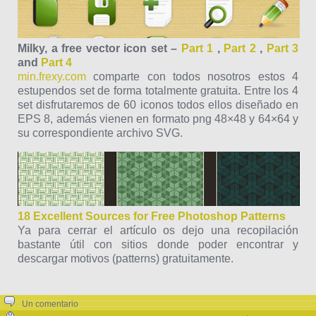
Milky, a free vector icon set –
Part 1
,
Part 2
,
Part 3
and
Part 4
min.frexy.com
comparte con todos nosotros estos 4
estupendos set de forma totalmente gratuita. Entre los 4
set disfrutaremos de 60 iconos todos ellos diseñado en
EPS 8, además vienen en formato png 48×48 y 64×64 y
su correspondiente archivo SVG.
18 Excellent Sources for Free Photoshop Patterns
Ya para cerrar el artículo os dejo una recopilación
bastante útil con sitios donde poder encontrar y
descargar motivos (patterns) gratuitamente.
Un comentario