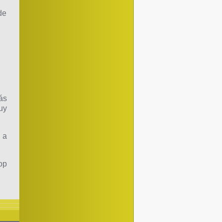
de
ás
uy
 a
op