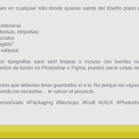
es en cualquier sitio donde quieras salirte del diseño plano 
 artesanal
bolsas, etiquetas)
ociales
ngible”
editorial
 tipografías sans serif limpias o incluso con fuentes m
modos de fusión en Photoshop o Figma, puedes sacar cosas m
sos que deberías tener guardados sí o sí. No porque los vayas
uando los necesitas… te salvan el proyecto.
ursosGratis #Packaging #Mockups #Kraft #UIUX #Photosh