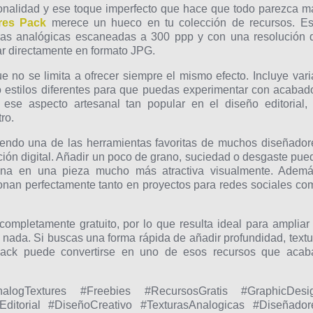
sonalidad y ese toque imperfecto que hace que todo parezca m
res Pack
merece un hueco en tu colección de recursos. Es
turas analógicas escaneadas a 300 ppp y con una resolución 
ar directamente en formato JPG.
e no se limita a ofrecer siempre el mismo efecto. Incluye vari
ro estilos diferentes para que puedas experimentar con acabad
ese aspecto artesanal tan popular en el diseño editorial, 
ro.
iendo una de las herramientas favoritas de muchos diseñador
ión digital. Añadir un poco de grano, suciedad o desgaste pue
ana en una pieza mucho más atractiva visualmente. Ademá
cionan perfectamente tanto en proyectos para redes sociales co
ompletamente gratuito, por lo que resulta ideal para ampliar 
r nada. Si buscas una forma rápida de añadir profundidad, textu
 pack puede convertirse en uno de esos recursos que acab
alogTextures #Freebies #RecursosGratis #GraphicDesi
ditorial #DiseñoCreativo #TexturasAnalogicas #Diseñador