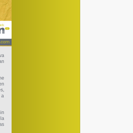
va
an
ne
en
s,
 a
in
 la
as