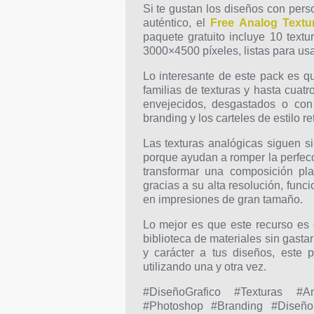
Si te gustan los diseños con per
auténtico, el
Free Analog Textu
paquete gratuito incluye 10 tex
3000×4500 píxeles, listas para us
Lo interesante de este pack es qu
familias de texturas y hasta cuat
envejecidos, desgastados o con 
branding y los carteles de estilo ret
Las texturas analógicas siguen s
porque ayudan a romper la perfecc
transformar una composición pl
gracias a su alta resolución, fun
en impresiones de gran tamaño.
Lo mejor es que este recurso es c
biblioteca de materiales sin gasta
y carácter a tus diseños, este
utilizando una y otra vez.
#DiseñoGrafico #Texturas #An
#Photoshop #Branding #DiseñoE