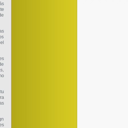
ás
te
de
as
os
el
es
de
s,
mo
tu
ra
as
gn
es