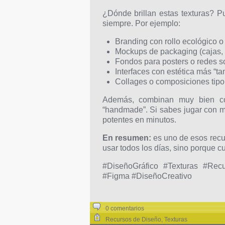
¿Dónde brillan estas texturas? Pu
siempre. Por ejemplo:
Branding con rollo ecológico o
Mockups de packaging (cajas, 
Fondos para posters o redes s
Interfaces con estética más “ta
Collages o composiciones tipo 
Además, combinan muy bien con
“handmade”. Si sabes jugar con 
potentes en minutos.
En resumen:
es uno de esos recur
usar todos los días, sino porque c
#DiseñoGráfico #Texturas #Rec
#Figma #DiseñoCreativo
0 comentarios
Recursos de Diseño
,
Texturas