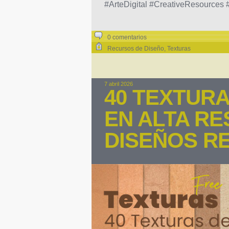
#ArteDigital #CreativeResources 
0 comentarios
Recursos de Diseño
,
Texturas
7 abril 2026
40 TEXTUR
EN ALTA R
DISEÑOS R