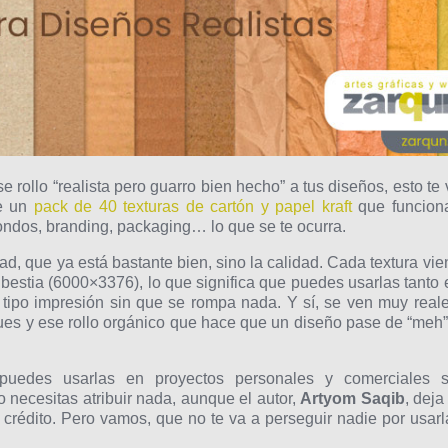
e rollo “realista pero guarro bien hecho” a tus diseños, esto te 
de un
pack de 40 texturas de cartón y papel kraft
que funcion
fondos, branding, packaging… lo que se te ocurra.
ad, que ya está bastante bien, sino la calidad. Cada textura vie
bestia (6000×3376), lo que significa que puedes usarlas tanto 
 tipo impresión sin que se rompa nada. Y sí, se ven muy reale
ues y ese rollo orgánico que hace que un diseño pase de “meh”
uedes usarlas en proyectos personales y comerciales s
o necesitas atribuir nada, aunque el autor,
Artyom Saqib
, deja
e crédito. Pero vamos, que no te va a perseguir nadie por usarl