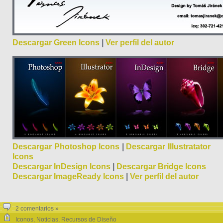
Descargar Green Icons
|
Ver perfil del autor
Descargar Photoshop Icons
|
Descargar Illustratator
Icons
Descargar InDesign Icons
|
Descargar Bridge Icons
Descargar ImageReady Icons
|
Ver perfil del autor
2 comentarios »
Iconos
,
Noticias
,
Recursos de Diseño