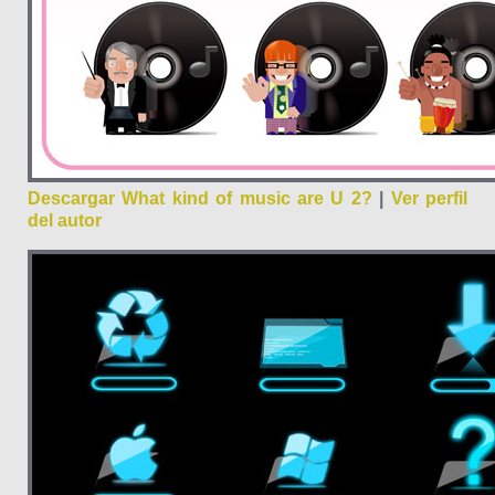
Descargar What kind of music are U 2?
|
Ver perfil
del autor