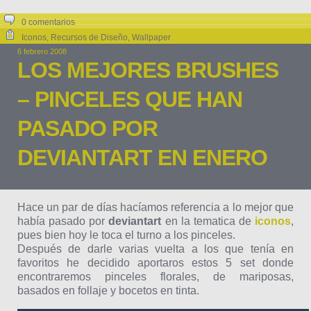
0 comentarios
Iconos
,
Recursos de Diseño
,
Wallpaper
6 febrero 2008
LOS MEJORES BRUSHES
– PINCELES QUE HAN
PASADO POR
DEVIANTART EN ENERO
Hace un par de días hacíamos referencia a lo mejor que
había pasado por
deviantart
en la tematica de
iconos
,
pues bien hoy le toca el turno a los pinceles.
Después de darle varias vuelta a los que tenía en
favoritos he decidido aportaros estos 5 set donde
encontraremos pinceles florales, de mariposas,
basados en follaje y bocetos en tinta.