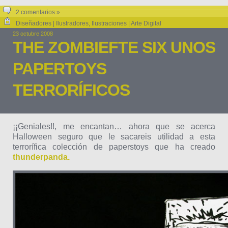
2 comentarios »
Diseñadores | Ilustradores
,
Ilustraciones | Arte Digital
23 octubre 2008
THE ZOMBIEFTE SIX UNOS
PAPERTOYS
TERRORÍFICOS
¡¡Geniales!!, me encantan… ahora que se acerca
Halloween seguro que le sacareis utilidad a esta
terrorífica colección de paperstoys que ha creado
thunderpanda.