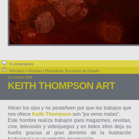
0 comentarios
Pinceles o Brushes | Photoshop
,
Recursos de Diseño
22 octubre 2008
KEITH THOMPSON ART
Abran los ojos y no pestañeen por que los trabajos que
nos ofrece
Keith Thompson
son “pa verse matao”.
Este hombre realiza trabajos para magazines, revistas,
cine, televisión y videojuegos y en todos ellos deja su
huella gracias al gran dominio de la ilustración
tradicional y su inagotable imaginación.