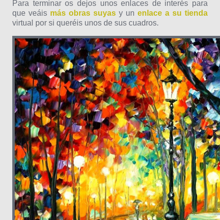
Para terminar os dejos unos enlaces de interés para
que veáis
más obras suyas
y un
enlace a su tienda
virtual por si queréis unos de sus cuadros.