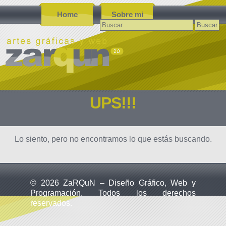
Home
Sobre mi
Buscar:
UPS!!!
Lo siento, pero no encontramos lo que estás buscando.
© 2026 ZaRQuN – Diseño Gráfico, Web y
Programación. Todos los derechos
reservados.