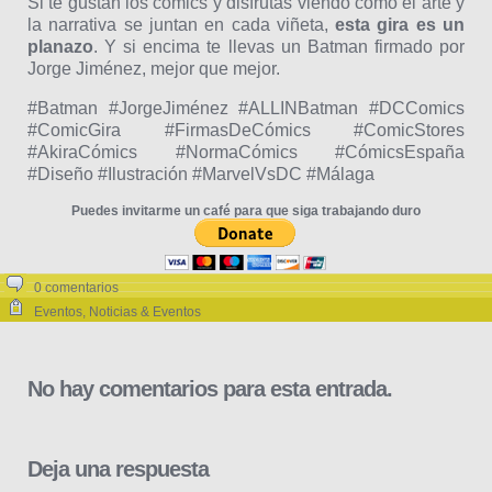
Si te gustan los cómics y disfrutas viendo cómo el arte y
la narrativa se juntan en cada viñeta,
esta gira es un
planazo
. Y si encima te llevas un Batman firmado por
Jorge Jiménez, mejor que mejor.
#Batman #JorgeJiménez #ALLINBatman #DCComics
#ComicGira #FirmasDeCómics #ComicStores
#AkiraCómics #NormaCómics #CómicsEspaña
#Diseño #Ilustración #MarvelVsDC #Málaga
Puedes invitarme un café para que siga trabajando duro
0 comentarios
Eventos
,
Noticias & Eventos
No hay comentarios para esta entrada.
Deja una respuesta