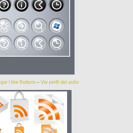
gar I like Buttons
–
Ver perfil del autor