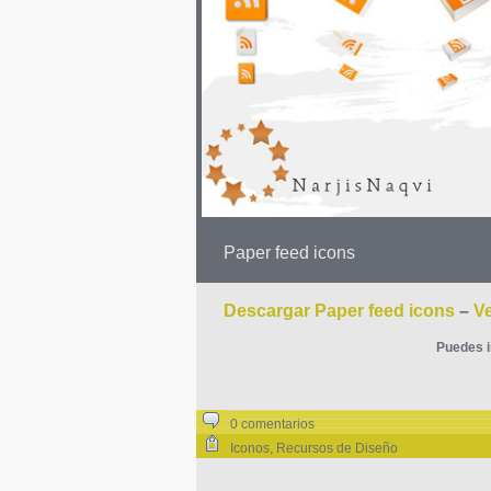
Paper feed icons
Descargar Paper feed icons
–
Ve
Puedes i
0 comentarios
Iconos
,
Recursos de Diseño