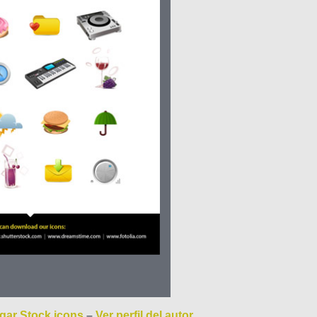
gar Stock icons
–
Ver perfil del autor