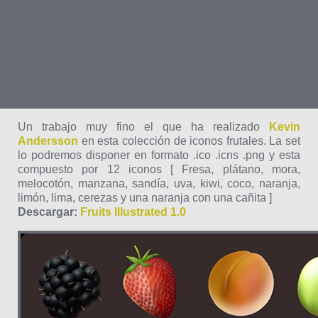
Un trabajo muy fino el que ha realizado
Kevin
Andersson
en esta colección de iconos frutales. La set
lo podremos disponer en formato .ico .icns .png y esta
compuesto por 12 iconos [ Fresa, plátano, mora,
melocotón, manzana, sandía, uva, kiwi, coco, naranja,
limón, lima, cerezas y una naranja con una cañita ]
Descargar:
Fruits Illustrated 1.0