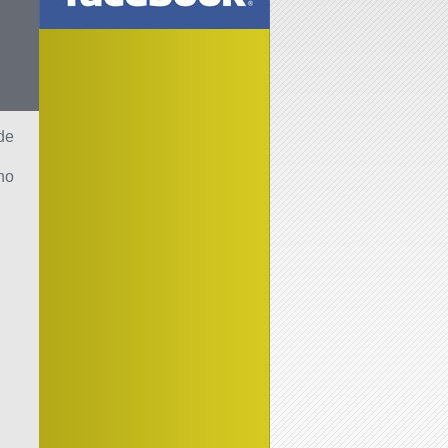
de
ho