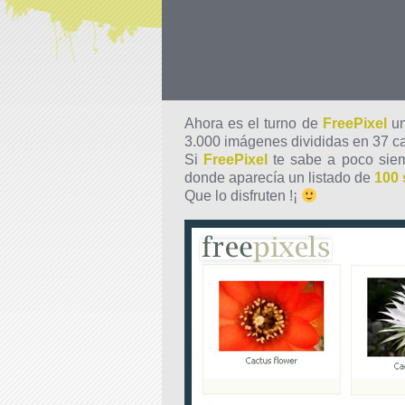
Ahora es el turno de
FreePixel
u
3.000 imágenes divididas en 37 cat
Si
FreePixel
te sabe a poco siem
donde aparecía un listado de
100 
Que lo disfruten !¡