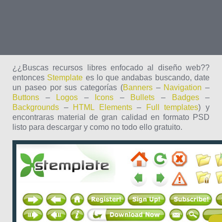
¿¿Buscas recursos libres enfocado al diseño web??
entonces
Stemplate
es lo que andabas buscando, date
un paseo por sus categorías (
Banners
–
Navigation
–
Buttons
–
Logos
–
Icons
–
Bullets
–
Badges
–
Backgrounds
–
HTML Elements
–
Full templates
) y
encontraras material de gran calidad en formato PSD
listo para descargar y como no todo ello gratuito.