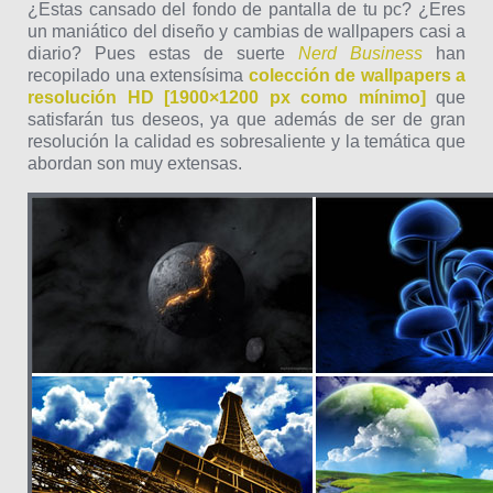
¿Estas cansado del fondo de pantalla de tu pc? ¿Eres
un maniático del diseño y cambias de wallpapers casi a
diario? Pues estas de suerte
Nerd Business
han
recopilado una extensísima
colección de wallpapers a
resolución HD [1900×1200 px como mínimo]
que
satisfarán tus deseos, ya que además de ser de gran
resolución la calidad es sobresaliente y la temática que
abordan son muy extensas.