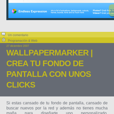
Un comentario
Programación & Web
27 diciembre 2007
WALLPAPERMARKER |
CREA TU FONDO DE
PANTALLA CON UNOS
CLICKS
Si estas cansado de tu fondo de pantalla, cansado de
buscar nuevos por la red y además no tienes mucha
maña para diseñarte uno personalizado,