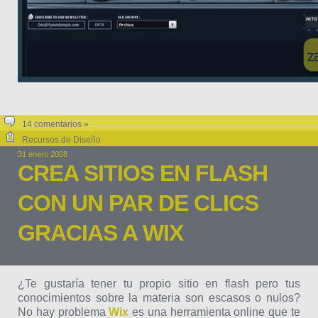
14 comentarios »
Recursos de Diseño
31 enero 2008
CREA SITIOS EN FLASH
CON UN PAR DE CLICS
GRACIAS A WIX
¿Te gustaría tener tu propio sitio en flash pero tus
conocimientos sobre la materia son escasos o nulos?
No hay problema
Wix
es una herramienta online que te