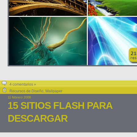
4 comentarios »
Recursos de Diseño
,
Wallpaper
11 febrero 2008
15 SITIOS FLASH PARA
DESCARGAR