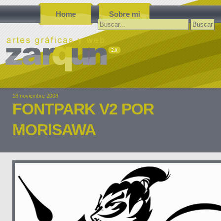
Home
Sobre mi
Buscar:
18 noviembre 2008
FONTPARK V2 POR
MORISAWA