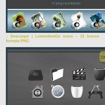
.: Descargar | LemondesiGn icons – 15 iconos
formato PNG