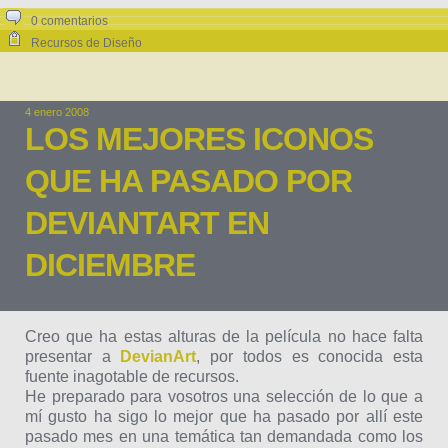
0 comentarios
Recursos de Diseño
4 enero 2008
LOS MEJORES ICONOS
QUE HA PASADO POR
DEVIANTART EN
DICIEMBRE
Creo que ha estas alturas de la película no hace falta
presentar a
DevianArt
, por todos es conocida esta
fuente inagotable de recursos.
He preparado para vosotros una selección de lo que a
mí gusto ha sigo lo mejor que ha pasado por allí este
pasado mes en una temática tan demandada como los