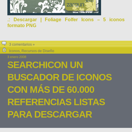
.: Descargar | Foliage Folfer Icons – 5 iconos
formato PNG
3 comentarios »
Iconos
,
Recursos de Diseño
3 enero 2008
SEARCHICON UN
BUSCADOR DE ICONOS
CON MÁS DE 60.000
REFERENCIAS LISTAS
PARA DESCARGAR