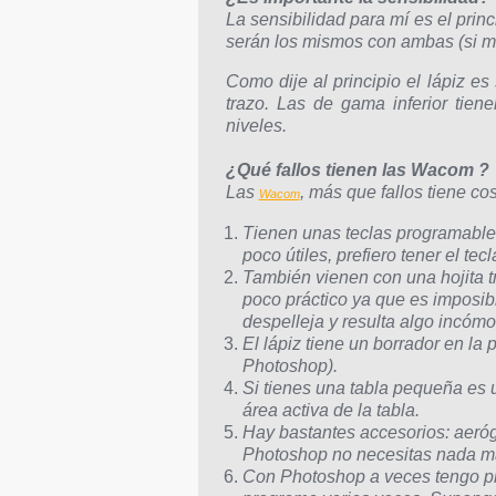
La sensibilidad para mí es el princ
serán los mismos con ambas (si m
Como dije al principio el lápiz e
trazo. Las de gama inferior tien
niveles.
¿Qué fallos tienen las Wacom ?
Las
, más que fallos tiene co
Wacom
Tienen unas teclas programables
poco útiles, prefiero tener el te
También vienen con una hojita t
poco práctico ya que es imposibl
despelleja y resulta algo incómo
El lápiz tiene un borrador en la 
Photoshop).
Si tienes una tabla pequeña es 
área activa de la tabla.
Hay bastantes accesorios: aerógr
Photoshop no necesitas nada más
Con Photoshop a veces tengo pro