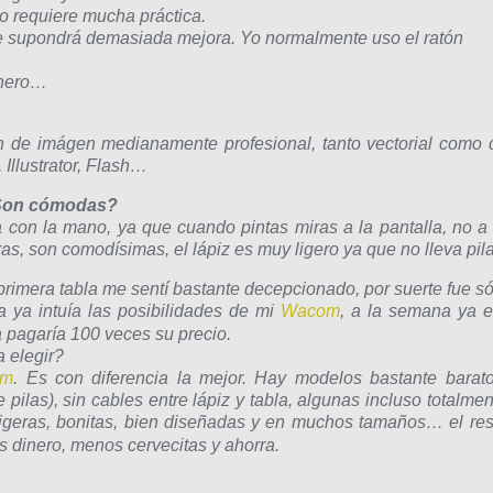
o requiere mucha práctica.
te supondrá demasiada mejora. Yo normalmente uso el ratón
inero…
n de imágen medianamente profesional, tanto vectorial como 
 Illustrator, Flash…
 ¿Son cómodas?
ta con la mano, ya que cuando pintas miras a la pantalla, no a 
ras, son comodísimas, el lápiz es muy ligero ya que no lleva pila
imera tabla me sentí bastante decepcionado, por suerte fue só
 ya intuía las posibilidades de mi
Wacom
, a la semana ya e
a pagaría 100 veces su precio.
 elegir?
om
. Es con diferencia la mejor. Hay modelos bastante barato
pilas), sin cables entre lápiz y tabla, algunas incluso totalmen
ligeras, bonitas, bien diseñadas y en muchos tamaños… el res
es dinero, menos cervecitas y ahorra.