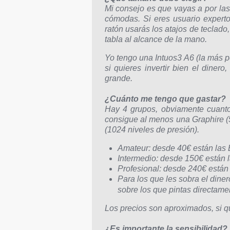
Mi consejo es que vayas a por la
cómodas. Si eres usuario expert
ratón usarás los atajos de teclado
tabla al alcance de la mano.
Yo tengo una Intuos3 A6 (la más 
si quieres invertir bien el dine
grande.
¿Cuánto me tengo que gastar?
Hay 4 grupos, obviamente cuanto 
consigue al menos una Graphire (51
(1024 niveles de presión).
Amateur: desde 40€ están las B
Intermedio: desde 150€ están la
Profesional: desde 240€ están l
Para los que les sobra el dine
sobre los que pintas directam
Los precios son aproximados, si q
¿Es importante la sensibilidad?