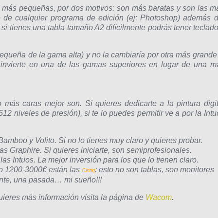
s más pequeñas, por dos motivos: son más baratas y son las m
o de cualquier programa de edición (ej: Photoshop) además d
, si tienes una tabla tamaño A2 difícilmente podrás tener teclado
pequeña de la gama alta) y no la cambiaría por otra más grand
ro, invierte en una de las gamas superiores en lugar de una m
más caras mejor son. Si quieres dedicarte a la pintura digit
2 niveles de presión), si te lo puedes permitir ve a por la Intu
amboo y Volito. Si no lo tienes muy claro y quieres probar.
s Graphire. Si quieres iniciarte, son semiprofesionales.
as Intuos. La mejor inversión para los que lo tienen claro.
ro 1200-3000€ están las
: esto no son tablas, son monitores
Cintiq
ente, una pasada… mi sueño!!!
uieres más información visita la página de
Wacom
.