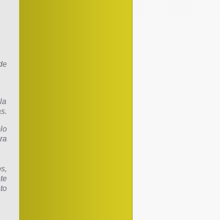
de
la
s.
lo
ra
s,
te
to