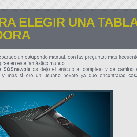
RA ELEGIR UNA TABL
ADORA
parado un estupendo manual, con las preguntas más frecuent
irse en este fantástico mundo.
de
SOSnewbie
os dejo el artículo al completo y de camino 
io y más si ere un usuario novato ya que encontraras cos