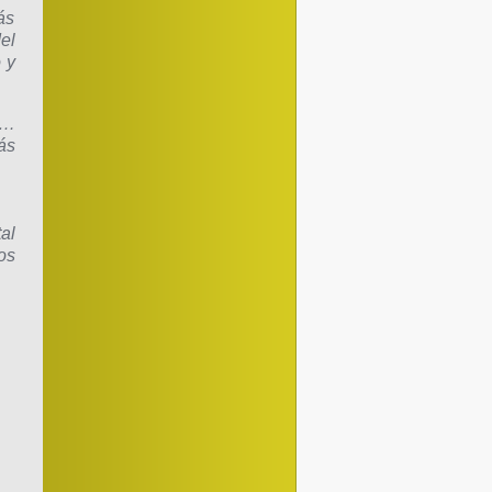
ás
el
 y
e…
ás
al
os