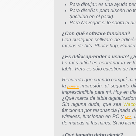
Para dibujar: es una ayuda per
Para diseñar: para diseño no 
(incluido en el pack).
Para Navegar: si te sobra el d
¿Con qué software funciona?
Con cualquier software de edició
mapas de bits: Photoshop, Painter,
¿Es difícil aprender a usarla?
Lo más difícil es coordinar la vis
tabla. Pero es sólo cuestión de ho
Recuerdo que cuando compré mi pr
la
impresión, al segundo día
primera
imprescindible para mí. Hoy en dí
¿Qué marca de tabla digitalizadora
Sin niguna duda, que sea
Wac
funcionan por resonancia (nada de 
wireless, funcionan en PC y
, 
Mac
de marcas ni las mires. Si no tien
¿Qué tamaño debo elegir?