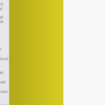
os
d.
el
24
n
ro es
de
 del
 usas