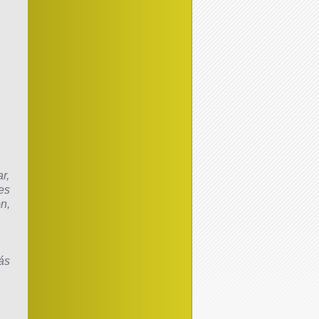
r,
es
n,
ás