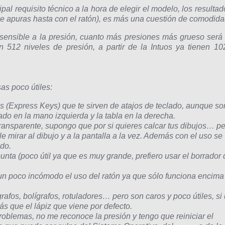
ipal requisito técnico a la hora de elegir el modelo, los resultad
e apuras hasta con el ratón), es más una cuestión de comodida
s sensible a la presión, cuanto más presiones más grueso será 
en 512 niveles de presión, a partir de la Intuos ya tienen 10
sas poco útiles:
 (Express Keys) que te sirven de atajos de teclado, aunque so
clado en la mano izquierda y la tabla en la derecha.
ransparente, supongo que por si quieres calcar tus dibujos… pe
e mirar al dibujo y a la pantalla a la vez. Además con el uso se
do.
punta (poco útil ya que es muy grande, prefiero usar el borrador 
un poco incómodo el uso del ratón ya que sólo funciona encima
afos, bolígrafos, rotuladores… pero son caros y poco útiles, si
 que el lápiz que viene por defecto.
blemas, no me reconoce la presión y tengo que reiniciar el