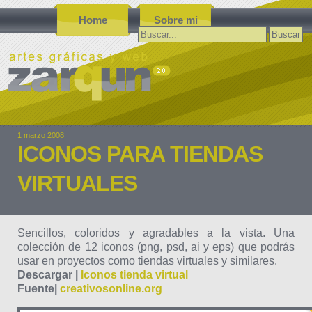
Home
Sobre mi
Buscar:
1 marzo 2008
ICONOS PARA TIENDAS
VIRTUALES
Sencillos, coloridos y agradables a la vista. Una
colección de 12 iconos (png, psd, ai y eps) que podrás
usar en proyectos como tiendas virtuales y similares.
Descargar |
Iconos tienda virtual
Fuente|
creativosonline.org