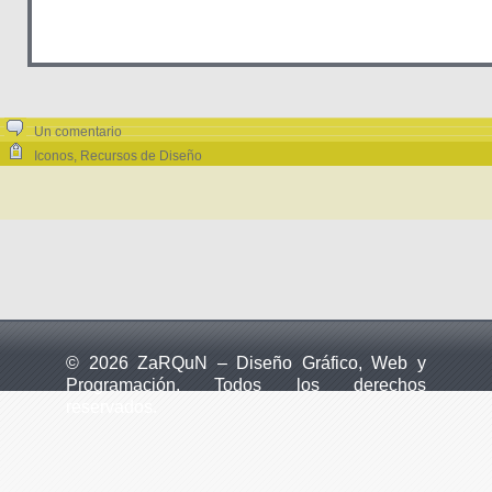
Un comentario
Iconos
,
Recursos de Diseño
© 2026 ZaRQuN – Diseño Gráfico, Web y
Programación. Todos los derechos
reservados.