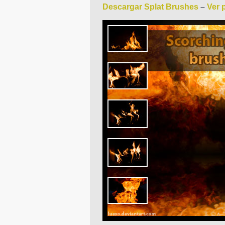
Descargar Splat Brushes
–
Ver p