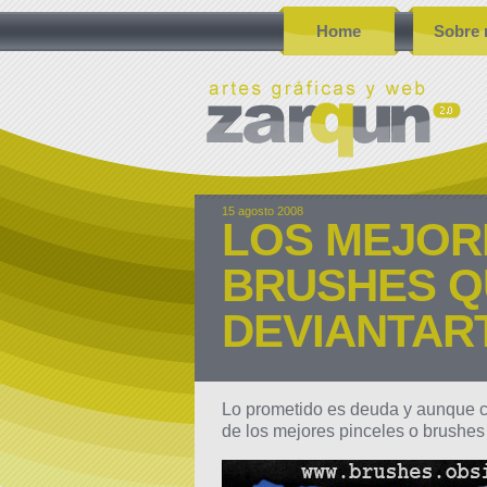
Home
Sobre 
15 agosto 2008
LOS MEJOR
BRUSHES Q
DEVIANTART
Lo prometido es deuda y aunque co
de los mejores pinceles o brushe