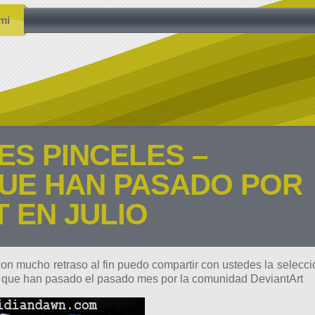
mi
ES PINCELES –
UE HAN PASADO POR
 EN JULIO
n mucho retraso al fin puedo compartir con ustedes la selecci
s que han pasado el pasado mes por la comunidad DeviantArt