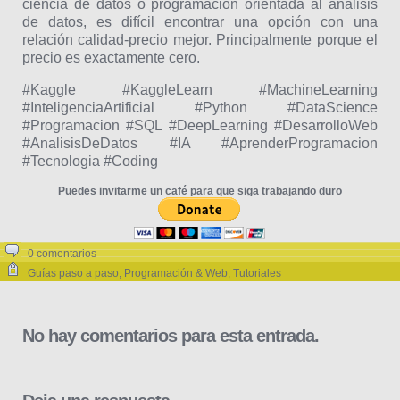
ciencia de datos o programación orientada al análisis
de datos, es difícil encontrar una opción con una
relación calidad-precio mejor. Principalmente porque el
precio es exactamente cero.
#Kaggle #KaggleLearn #MachineLearning
#InteligenciaArtificial #Python #DataScience
#Programacion #SQL #DeepLearning #DesarrolloWeb
#AnalisisDeDatos #IA #AprenderProgramacion
#Tecnologia #Coding
Puedes invitarme un café para que siga trabajando duro
0 comentarios
Guías paso a paso
,
Programación & Web
,
Tutoriales
No hay comentarios para esta entrada.